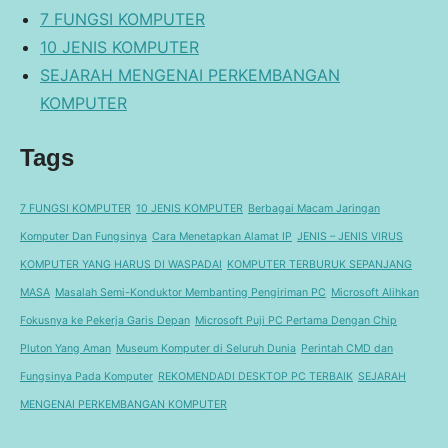
7 FUNGSI KOMPUTER
10 JENIS KOMPUTER
SEJARAH MENGENAI PERKEMBANGAN
KOMPUTER
Tags
7 FUNGSI KOMPUTER
10 JENIS KOMPUTER
Berbagai Macam Jaringan
Komputer Dan Fungsinya
Cara Menetapkan Alamat IP
JENIS – JENIS VIRUS
KOMPUTER YANG HARUS DI WASPADAI
KOMPUTER TERBURUK SEPANJANG
MASA
Masalah Semi-Konduktor Membanting Pengiriman PC
Microsoft Alihkan
Fokusnya ke Pekerja Garis Depan
Microsoft Puji PC Pertama Dengan Chip
Pluton Yang Aman
Museum Komputer di Seluruh Dunia
Perintah CMD dan
Fungsinya Pada Komputer
REKOMENDADI DESKTOP PC TERBAIK
SEJARAH
MENGENAI PERKEMBANGAN KOMPUTER