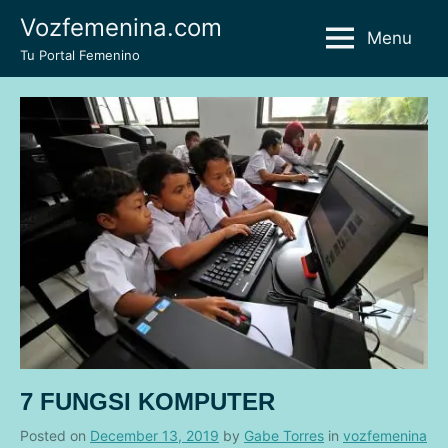
Skip
Vozfemenina.com
Menu
to
Tu Portal Femenino
content
7 FUNGSI KOMPUTER
Posted on
December 13, 2019
by
Gabe Torres
in
vozfemenina