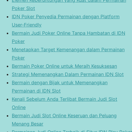
Elemen Keberuntungan yang Kuat dalam Permainan
Poker Slot
IDN Poker Penyedia Permainan dengan Platform
User-Friendly
Bermain Judi Poker Online Tanpa Hambatan di IDN
Poker
Menetapkan Target Kemenangan dalam Permainan
Poker
Bermain Poker Online untuk Meraih Kesuksesan
Strategi Memenangkan Dalam Permainan IDN Slot
Bermain dengan Bijak untuk Memenangkan
Permainan di IDN Slot
Kenali Sebelum Anda Terlibat Bermain Judi Slot
Online
Bermain Judi Slot Online Keseruan dan Peluang
Menang Besar