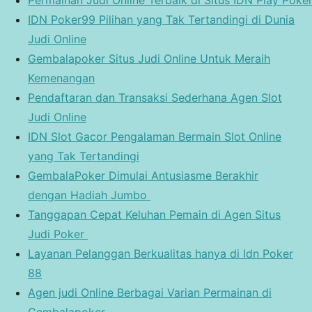
Permainan Judi Online Terbaik di Situs IDN Play Poker
IDN Poker99 Pilihan yang Tak Tertandingi di Dunia
Judi Online
Gembalapoker Situs Judi Online Untuk Meraih
Kemenangan
Pendaftaran dan Transaksi Sederhana Agen Slot
Judi Online
IDN Slot Gacor Pengalaman Bermain Slot Online
yang Tak Tertandingi
GembalaPoker Dimulai Antusiasme Berakhir
dengan Hadiah Jumbo
Tanggapan Cepat Keluhan Pemain di Agen Situs
Judi Poker
Layanan Pelanggan Berkualitas hanya di Idn Poker
88
Agen judi Online Berbagai Varian Permainan di