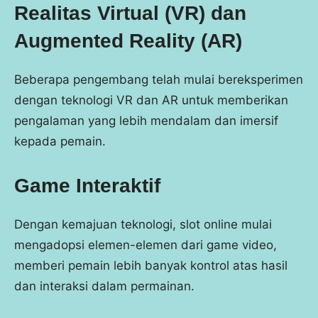
Realitas Virtual (VR) dan
Augmented Reality (AR)
Beberapa pengembang telah mulai bereksperimen
dengan teknologi VR dan AR untuk memberikan
pengalaman yang lebih mendalam dan imersif
kepada pemain.
Game Interaktif
Dengan kemajuan teknologi, slot online mulai
mengadopsi elemen-elemen dari game video,
memberi pemain lebih banyak kontrol atas hasil
dan interaksi dalam permainan.