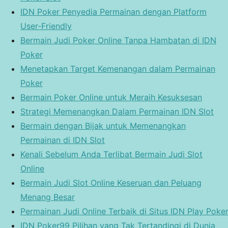
IDN Poker Penyedia Permainan dengan Platform
User-Friendly
Bermain Judi Poker Online Tanpa Hambatan di IDN
Poker
Menetapkan Target Kemenangan dalam Permainan
Poker
Bermain Poker Online untuk Meraih Kesuksesan
Strategi Memenangkan Dalam Permainan IDN Slot
Bermain dengan Bijak untuk Memenangkan
Permainan di IDN Slot
Kenali Sebelum Anda Terlibat Bermain Judi Slot
Online
Bermain Judi Slot Online Keseruan dan Peluang
Menang Besar
Permainan Judi Online Terbaik di Situs IDN Play Poker
IDN Poker99 Pilihan yang Tak Tertandingi di Dunia