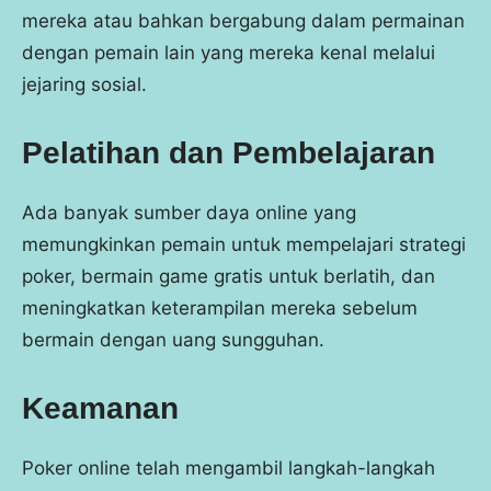
mereka atau bahkan bergabung dalam permainan
dengan pemain lain yang mereka kenal melalui
jejaring sosial.
Pelatihan dan Pembelajaran
Ada banyak sumber daya online yang
memungkinkan pemain untuk mempelajari strategi
poker, bermain game gratis untuk berlatih, dan
meningkatkan keterampilan mereka sebelum
bermain dengan uang sungguhan.
Keamanan
Poker online telah mengambil langkah-langkah