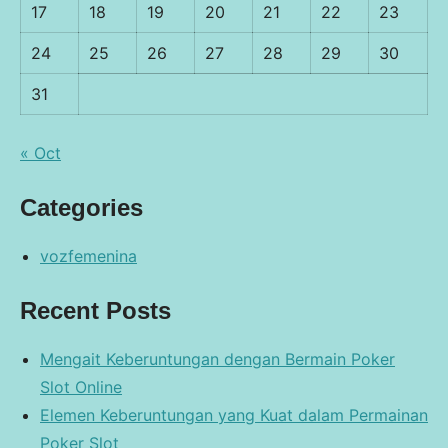
17
18
19
20
21
22
23
24
25
26
27
28
29
30
31
« Oct
Categories
vozfemenina
Recent Posts
Mengait Keberuntungan dengan Bermain Poker
Slot Online
Elemen Keberuntungan yang Kuat dalam Permainan
Poker Slot