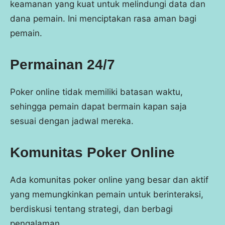
keamanan yang kuat untuk melindungi data dan
dana pemain. Ini menciptakan rasa aman bagi
pemain.
Permainan 24/7
Poker online tidak memiliki batasan waktu,
sehingga pemain dapat bermain kapan saja
sesuai dengan jadwal mereka.
Komunitas Poker Online
Ada komunitas poker online yang besar dan aktif
yang memungkinkan pemain untuk berinteraksi,
berdiskusi tentang strategi, dan berbagi
pengalaman.