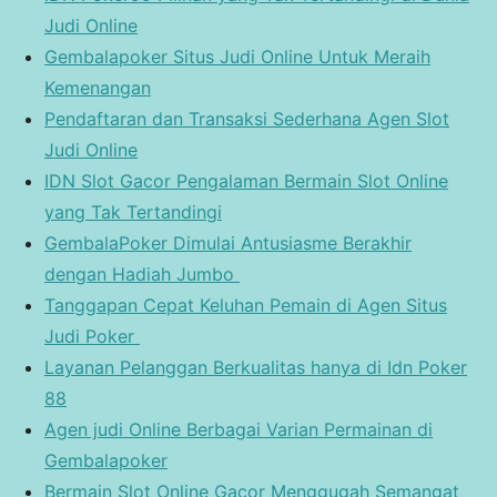
Judi Online
Gembalapoker Situs Judi Online Untuk Meraih
Kemenangan
Pendaftaran dan Transaksi Sederhana Agen Slot
Judi Online
IDN Slot Gacor Pengalaman Bermain Slot Online
yang Tak Tertandingi
GembalaPoker Dimulai Antusiasme Berakhir
dengan Hadiah Jumbo
Tanggapan Cepat Keluhan Pemain di Agen Situs
Judi Poker
Layanan Pelanggan Berkualitas hanya di Idn Poker
88
Agen judi Online Berbagai Varian Permainan di
Gembalapoker
Bermain Slot Online Gacor Menggugah Semangat