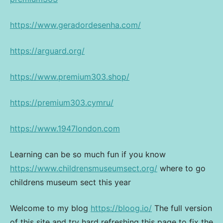
https://www.geradordesenha.com/
https://arguard.org/
https://www.premium303.shop/
https://premium303.cymru/
https://www.1947london.com
Learning can be so much fun if you know
https://www.childrensmuseumsect.org/
where to go
childrens museum sect this year
Welcome to my blog
https://bloog.io/
The full version
of this site and try hard refreshing this page to fix the