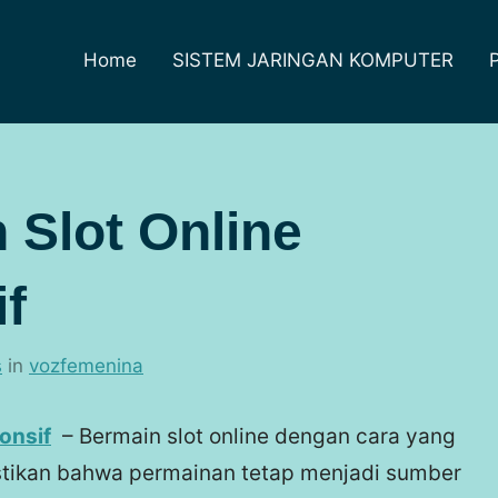
Home
SISTEM JARINGAN KOMPUTER
 Slot Online
f
s
in
vozfemenina
onsif
– Bermain slot online dengan cara yang
tikan bahwa permainan tetap menjadi sumber