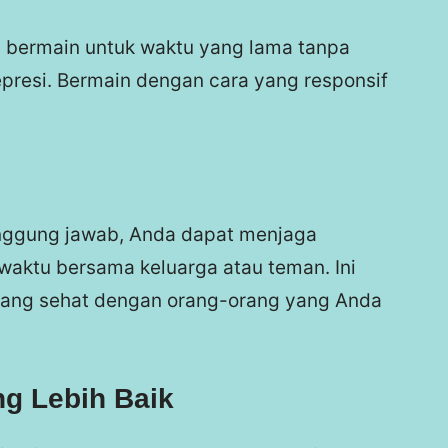
au bermain untuk waktu yang lama tanpa
presi. Bermain dengan cara yang responsif
nggung jawab, Anda dapat menjaga
aktu bersama keluarga atau teman. Ini
ang sehat dengan orang-orang yang Anda
g Lebih Baik