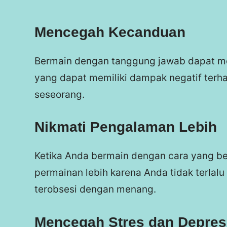
Mencegah Kecanduan
Bermain dengan tanggung jawab dapat m
yang dapat memiliki dampak negatif terha
seseorang.
Nikmati Pengalaman Lebih
Ketika Anda bermain dengan cara yang b
permainan lebih karena Anda tidak terlalu 
terobsesi dengan menang.
Mencegah Stres dan Depres