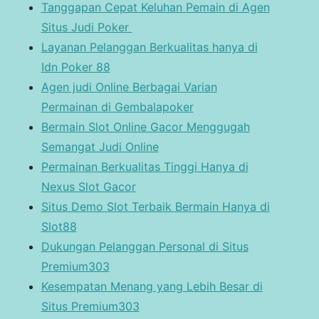
Tanggapan Cepat Keluhan Pemain di Agen
Situs Judi Poker
Layanan Pelanggan Berkualitas hanya di
Idn Poker 88
Agen judi Online Berbagai Varian
Permainan di Gembalapoker
Bermain Slot Online Gacor Menggugah
Semangat Judi Online
Permainan Berkualitas Tinggi Hanya di
Nexus Slot Gacor
Situs Demo Slot Terbaik Bermain Hanya di
Slot88
Dukungan Pelanggan Personal di Situs
Premium303
Kesempatan Menang yang Lebih Besar di
Situs Premium303