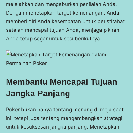
melelahkan dan mengaburkan penilaian Anda.
Dengan menetapkan target kemenangan, Anda
memberi diri Anda kesempatan untuk beristirahat
setelah mencapai tujuan Anda, menjaga pikiran
Anda tetap segar untuk sesi berikutnya.
Membantu Mencapai Tujuan
Jangka Panjang
Poker bukan hanya tentang menang di meja saat
ini, tetapi juga tentang mengembangkan strategi
untuk kesuksesan jangka panjang. Menetapkan