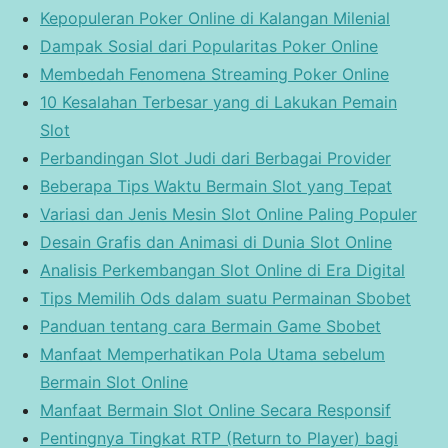
Kepopuleran Poker Online di Kalangan Milenial
Dampak Sosial dari Popularitas Poker Online
Membedah Fenomena Streaming Poker Online
10 Kesalahan Terbesar yang di Lakukan Pemain
Slot
Perbandingan Slot Judi dari Berbagai Provider
Beberapa Tips Waktu Bermain Slot yang Tepat
Variasi dan Jenis Mesin Slot Online Paling Populer
Desain Grafis dan Animasi di Dunia Slot Online
Analisis Perkembangan Slot Online di Era Digital
Tips Memilih Ods dalam suatu Permainan Sbobet
Panduan tentang cara Bermain Game Sbobet
Manfaat Memperhatikan Pola Utama sebelum
Bermain Slot Online
Manfaat Bermain Slot Online Secara Responsif
Pentingnya Tingkat RTP (Return to Player) bagi