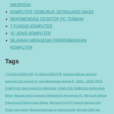
WASPADAI
KOMPUTER TERBURUK SEPANJANG MASA
REKOMENDASI DESKTOP PC TERBAIK
7 FUNGSI KOMPUTER
10 JENIS KOMPUTER
SEJARAH MENGENAI PERKEMBANGAN
KOMPUTER
Tags
7 FUNGSI KOMPUTER
10 JENIS KOMPUTER
Berbagai Macam Jaringan
Komputer Dan Fungsinya
Cara Menetapkan Alamat IP
JENIS – JENIS VIRUS
KOMPUTER YANG HARUS DI WASPADAI
KOMPUTER TERBURUK SEPANJANG
MASA
Masalah Semi-Konduktor Membanting Pengiriman PC
Microsoft Alihkan
Fokusnya ke Pekerja Garis Depan
Microsoft Puji PC Pertama Dengan Chip
Pluton Yang Aman
Museum Komputer di Seluruh Dunia
Perintah CMD dan