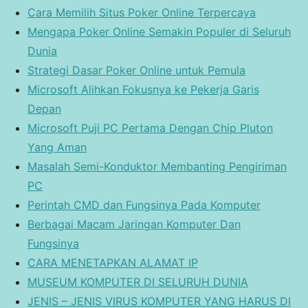
Cara Memilih Situs Poker Online Terpercaya
Mengapa Poker Online Semakin Populer di Seluruh
Dunia
Strategi Dasar Poker Online untuk Pemula
Microsoft Alihkan Fokusnya ke Pekerja Garis
Depan
Microsoft Puji PC Pertama Dengan Chip Pluton
Yang Aman
Masalah Semi-Konduktor Membanting Pengiriman
PC
Perintah CMD dan Fungsinya Pada Komputer
Berbagai Macam Jaringan Komputer Dan
Fungsinya
CARA MENETAPKAN ALAMAT IP
MUSEUM KOMPUTER DI SELURUH DUNIA
JENIS – JENIS VIRUS KOMPUTER YANG HARUS DI