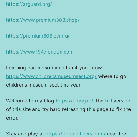
https://arguard.org/
https://www.premium303.shop/
https://premium303.cymru/
https://www.1947london.com
Learning can be so much fun if you know
https://www.childrensmuseumsect.org/
where to go
childrens museum sect this year
Welcome to my blog
https://bloog.io/
The full version
of this site and try hard refreshing this page to fix the
error.
Stay and play at
https://doubledicerv.com/
near the