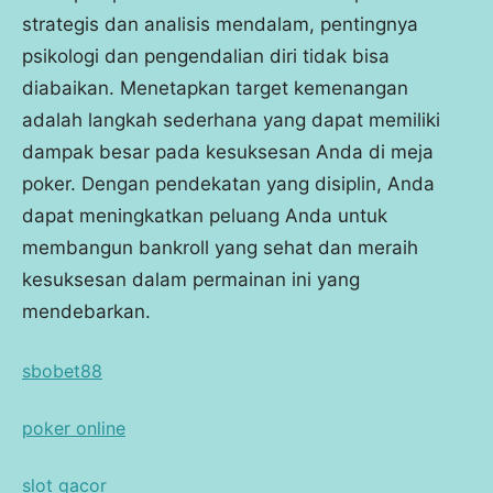
strategis dan analisis mendalam, pentingnya
psikologi dan pengendalian diri tidak bisa
diabaikan. Menetapkan target kemenangan
adalah langkah sederhana yang dapat memiliki
dampak besar pada kesuksesan Anda di meja
poker. Dengan pendekatan yang disiplin, Anda
dapat meningkatkan peluang Anda untuk
membangun bankroll yang sehat dan meraih
kesuksesan dalam permainan ini yang
mendebarkan.
sbobet88
poker online
slot gacor